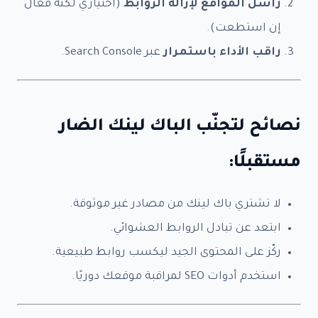
راسل المواقع لإزالة الروابط
(اختياري لكنه فعّال
ع
ا
خدمة SEO - دفعة 3 -
$199.90
إن استطعت).
ل
ع
خدمة SEO - دفعة 4 -
$299.90
راقب الأداء باستمرار
عبر Search Console.
م
ل
دفعة ثانوية - 1 -
$124.90
دفعة ثانوية - 2 -
$129.90
الإمبراطور – Authority SEO -
$999.90
نصائح لتجنّب الباك لينك الضار
نيرد السيطرة – Domination -
$1,999.90
مستقبلًا:
سريعة – SEO Express -
$49.90
النشاط الجغرافي -
$79.90
لا تشتري باك لينك من مصادر غير موثوقة.
SEO يوتيوب -
$79.90
ابتعد عن تبادل الروابط العشوائي.
ASO للتطبيقات -
$149.90
ركّز على المحتوى الجيد ليكسب روابط طبيعية.
Google Merchant SEO -
$99.90
استخدم أدوات SEO لمراقبة موقعك دوريًا.
استشارات ساعة -
$49.90