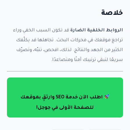
المبلغ الذي سوف تدفعه هو
خلاصة
$0.00
الاسم كاملا
*
الروابط الخلفية الضارة
قد تكون السبب الخفي وراء
تراجع موقعك في محركات البحث. تجاهلها قد يكلّفك
الكثير من الجهد والنتائج. لذلك، افحص، تنبّه، وتصرّف
Last
First
سريعًا لتبقي ترتيبك آمنًا ومتصاعدًا.
البريد الالكتروني
*
ملخص العمل المتفق عليه مع رابط الموقع
اطلب الآن خدمة SEO وارتقِ بموقعك
للصفحة الأولى في جوجل!