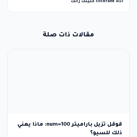
أداة clickrank كلينك رانك
مقالات ذات صلة
قوقل تزيل باراميتر num=100: ماذا يعني
ذلك للسيو؟