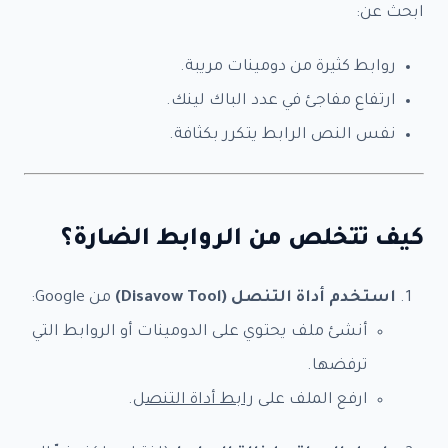
ابحث عن:
روابط كثيرة من دومينات مريبة.
ارتفاع مفاجئ في عدد الباك لينك.
نفس النص الرابط يتكرر بكثافة.
×
✦ خطوة واحدة فقط
أطلب خدمتك الآن
كيف تتخلص من الروابط الضارة؟
الباقة المختارة:
—
استخدم أداة التنصل (Disavow Tool)
من Google:
بياناتك محمية
الرد خلال 24 ساعة
+800 عميل راضٍ
أنشئ ملف يحتوي على الدومينات أو الروابط التي
*
ترفضها.
باقات العمل
*
ا
ارفع الملف على
رابط أداة التنصل
.
ل
خدمة SEO - دفعة 1 -
$99.90
د
ف
خدمة SEO - دفعة 2 -
$149.90