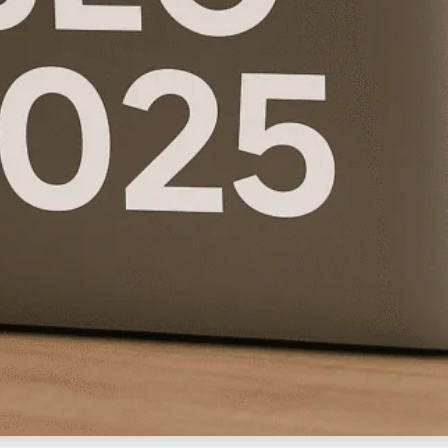
✦ خطوة واحدة فقط
أطلب خدمتك الآن
الباقة المختارة:
—
بياناتك محمية
الرد خلال 24 ساعة
+800 عميل راضٍ