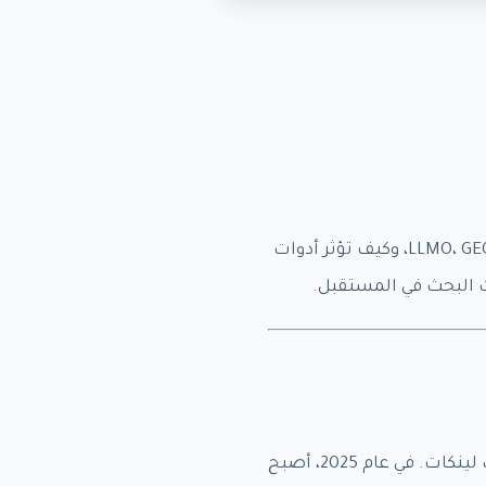
مصطلحات SEO 2025 : اكتشف أبرز مصطلحات السيو الجديدة في عام 2025 مثل LLMO، GEO، Edge SEO، وكيف تؤثر أدوات
 البحث في المستقبل.
مع تسارع وتيرة تطور الذكاء الاصطناعي، لم يعد السيو (SEO) مجرد لعبة كلمات مفتاحية وباك لينكات. في عام 2025، أصبح