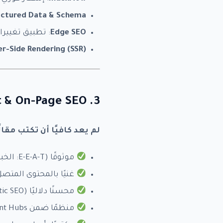
uctured Data & Schema
Edge SEO
: تطبيق تغييرات SEO من خلال CDN دون تعديل كود الموق
er-Side Rendering (SSR)
3. Content & On-Page SEO: كيف يكتب الذكاء الاصطناعي؟
لم يعد كافيًا أن تكتب مقالً
موثوقًا (E-E-A-T: الخبرة، الموثوقية، السلطة، والمصداقية).
غنيًا بالمحتوى المتصل (pical Authority
محسنًا دلاليًا (Semantic SEO).
منظمًا ضمن Content Hubs.