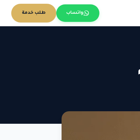
واتساب
طلب خدمة
م