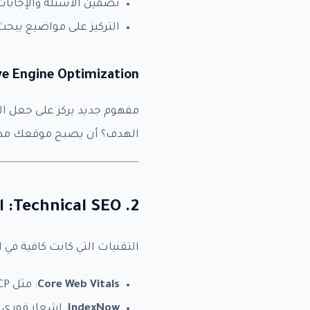
تضمين الأسئلة والإجابات (Q&A
التركيز على مواضيع يبحث 
ve Engine Optimization
ا
بيا
ل
مفهوم جديد يركز على جعل الم
ب
ر
الهدف؟ أن يصبح موقعك مصدرًا 
ي
t
د
ب
ا
ق
2. Technical SEO: الجانب التقني الجديد
ا
ت
ه
و
التقنيات التي كانت كافية ف
Core Web Vitals
: مثل LCP وINP وCLS لتجربة مستخدم سلسة.
IndexNow
: إشعار فوري 