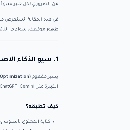
من الضروري لكل خبير سيو أن
الم
ظهور موقعك، سواء في نتائج بحث Google أو في إجابات أدوات الذ
.00
الا
1. سيو الذكاء الاصطناعي وLLMO
يشير مفهوم
Optimization)
irst
الكبيرة مثل ChatGPT، Gemini، وPerplexity.
الب
كيف تطبقه؟
ملخ
كتابة المحتوى بأسلوب و