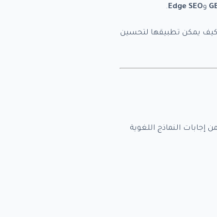
G
و
Edge SEO
.
ا أهم المصطلحات الجديدة في عالم السيو لعام 2025، ونوضح كيف يمكن تطبيقها لتحسين
إجابات النماذج اللغوية