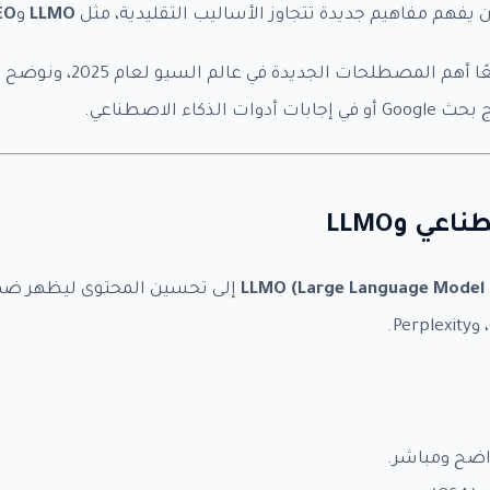
 يفهم مفاهيم جديدة تتجاوز الأساليب التقليدية، مثل
LLMO
و
EO
Google Merchant SEO -
$99.90
استشارات ساعة -
$49.90
في هذه المقالة، نستعرض معً
بلغ الذي سوف تدفعه هو
كاء الاصطناعي.
$0
سم كاملا
*
LLMO (Large Language Model 
إلى تحسين المحتوى ليظهر ضمن 
Last
F
ريد الالكتروني
*
ص العمل المتفق عليه مع رابط الموقع
اضح ومباشر.