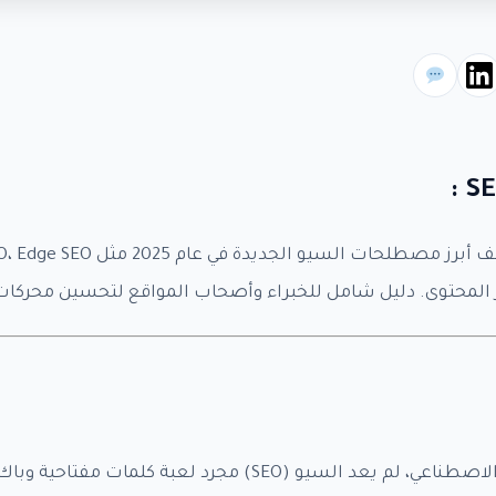
ات العمل
*
خدمة SEO - دفعة 1 -
$99.90
خدمة SEO - دفعة 2 -
$149.90
خدمة SEO - دفعة 3 -
$199.90
خدمة SEO - دفعة 4 -
$299.90
دفعة ثانوية - 1 -
$124.90
دفعة ثانوية - 2 -
$129.90
الإمبراطور – Authority SEO -
$999.90
 المحتوى. دليل شامل للخبراء وأصحاب المواقع لتحسين محركات
نيرد السيطرة – Domination -
$1,999.90
سريعة – SEO Express -
$49.90
النشاط الجغرافي -
$79.90
SEO يوتيوب -
$79.90
ASO للتطبيقات -
$149.90