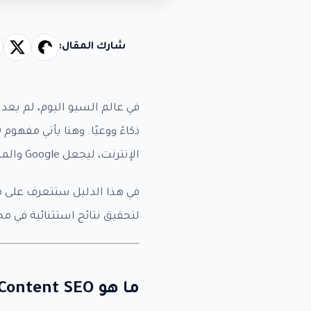
باق
شارك المقال:
في عالم السيو اليوم، لم يعد
ذكاءً ووعيًا. وهنا يأتي مفهوم
O
الإنترنت، ليجعل Google والمستخدم يفضلانك على الجميع.
لتحقيق نتائج استثنائية في م
ما هو 10x Content SEO؟