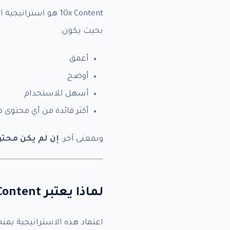
بحيث يكون:
الم
أعمق
.00
أوضح
ا
أسهل للاستخدام
الا
ل
م
أكثر فائدة من أي محتوى
ب
ل
غ
irst
وبمعنى آخر:
إن لم يكن محتواك أفضل 10 مرات من النتائج الحالية…
ع
ل
الب
ي
ه
ه
لماذا يعتبر 10x Content مهمًا لنجاح السيو؟
و
ملخ
اعتماد هذه الاستراتيجية يمنحك 7 فوائد ق