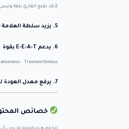
لأنك تقنع القارئ بثقة وليس ب
5. يزيد سلطة العلامة (Brand Authority)
6. يدعم E-E-A-T بقوة
tativeness – Trustworthiness
7. يرفع معدل العودة للموقع
خصائص المحتوى الذي ي
لتحقق هذه المعادلة يجب أن ي