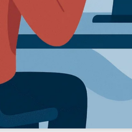
✦ خطوة واحدة فقط
أطلب خدمتك الآن
الباقة المختارة:
—
بياناتك محمية
الرد خلال 24 ساعة
+800 عميل راضٍ