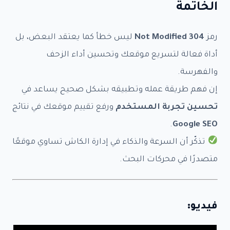
ا
الخاتمة
المبلغ الذي سوف تدفعه هو
ل
م
$0.00
و
رمز
304 Not Modified
ليس خطأ كما يعتقد البعض، بل
ق
ع
أداة فعالة لتسريع موقعك وتحسين أداء الزحف
الاسم كاملا
*
ا
ل
والفهرسة.
ب
إن فهم طريقة عمله وتطبيقه بشكل صحيح يساعد في
ر
Last
First
ي
تحسين تجربة المستخدم
ورفع تقييم موقعك في نتائج
د
ا
البريد الالكتروني
*
.
Google SEO
ل
ذ
تذكّر أن السرعة والذكاء في إدارة الكاش تساوي موقعًا
ي
متصدرًا في محركات البحث.
ملخص العمل المتفق عليه مع رابط الموقع
فيديو: