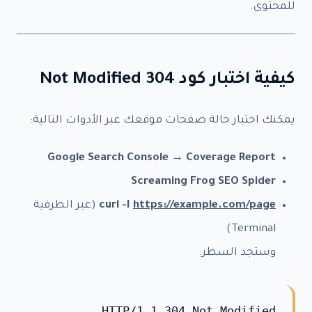
للمحتوى.
كيفية اختبار كود 304 Not Modified
يمكنك اختبار حالة صفحات موقعك عبر الأدوات التالية:
Google Search Console → Coverage Report
×
Screaming Frog SEO Spider
✦ خطوة واحدة فقط
https://example.com/page
curl -I
(عبر الطرفية
أطلب خدمتك الآن
Terminal)
الباقة المختارة:
—
وستجد السطر:
بياناتك محمية
الرد خلال 24 ساعة
+800 عميل راضٍ
HTTP/1.1 304 Not Modified
