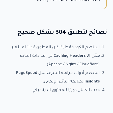
باقات العمل
*
خدمة SEO - دفعة 1 -
$99.90
خدمة SEO - دفعة 2 -
$149.90
خدمة SEO - دفعة 3 -
$199.90
نصائح لتطبيق 304 بشكل صحيح
خدمة SEO - دفعة 4 -
$299.90
الإمبراطور – Authority SEO -
$999.90
استخدم الكود فقط إذا كان المحتوى فعلاً لم يتغير.
نيرد السيطرة – Domination -
$1,999.90
فعّل
الـ Caching Headers
في إعدادات الخادم
سريعة – SEO Express -
$49.90
(Apache / Nginx / Cloudflare).
النشاط الجغرافي -
$79.90
استخدم أدوات مراقبة السرعة مثل
PageSpeed
SEO يوتيوب -
$79.90
Insights
لمتابعة التأثير الإيجابي.
ASO للتطبيقات -
$149.90
حدّث الكاش دوريًا للمحتوى الديناميكي.
Google Merchant SEO -
$99.90
استشارات ساعة -
$49.90