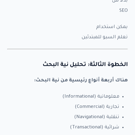
بدلاً من
SEO
يمكن استخدام
تعلم السيو للمبتدئين
الخطوة الثالثة: تحليل نية البحث
×
✦ خطوة واحدة فقط
هناك أربعة أنواع رئيسية من نية البحث:
أطلب خدمتك الآن
الباقة المختارة:
—
معلوماتية (Informational)
تجارية (Commercial)
بياناتك محمية
الرد خلال 24 ساعة
+800 عميل راضٍ
تنقلية (Navigational)
شرائية (Transactional)
باقات العمل
*