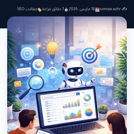
✍️ somaa.azhr
16 مارس، 2026
1 دقائق قراءة
مقالات SEO