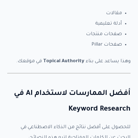
استشارات ساعة -
$49.90
مقالات
المبلغ الذي سوف تدفعه هو
أدلة تعليمية
$0.00
صفحات منتجات
صفحات Pillar
الاسم كاملا
*
وهذا يساعد على بناء
Topical Authority
في موقعك.
Last
First
م
البريد الالكتروني
*
ع
أفضل الممارسات لاستخدام AI في
ب
ي
ا
Keyword Research
ن
ا
ملخص العمل المتفق عليه مع رابط الموقع
ت
ا
للحصول على أفضل نتائج من الذكاء الاصطناعي في
ل
البحث عن الكلمات المفتاحية اتبع هذه النصائح:
ا