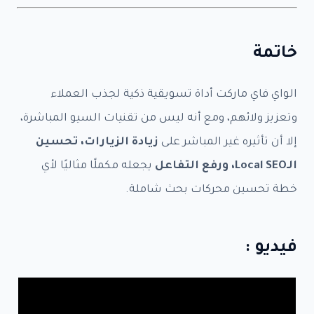
الإمبراطور – Authority SEO -
$999.90
نيرد السيطرة – Domination -
$1,999.90
خاتمة
سريعة – SEO Express -
$49.90
النشاط الجغرافي -
$79.90
الواي فاي ماركت أداة تسويقية ذكية لجذب العملاء
SEO يوتيوب -
$79.90
وتعزيز ولائهم، ومع أنه ليس من تقنيات السيو المباشرة،
ASO للتطبيقات -
$149.90
إلا أن تأثيره غير المباشر على
زيادة الزيارات، تحسين
Google Merchant SEO -
$99.90
الـLocal SEO، ورفع التفاعل
يجعله مكملًا مثاليًا لأي
استشارات ساعة -
$49.90
خطة تحسين محركات بحث شاملة.
المبلغ الذي سوف تدفعه هو
$0.00
فيديو :
الاسم كاملا
*