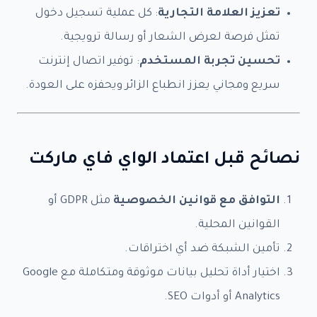
×
تعزيز العلامة التجارية
: كل عملية تسجيل دخول
✦ خطوة واحدة فقط
تمثل فرصة لعرض الشعار أو رسالة ترويجية.
أطلب خدمتك الآن
تحسين تجربة المستخدم
: توفير اتصال إنترنت
الباقة المختارة:
—
سريع ومجاني يعزز انطباع الزائر ويحفزه على العودة.
بياناتك محمية
الرد خلال 24 ساعة
+800 عميل راضٍ
نصائح قبل اعتماد الواي فاي ماركت
باقات العمل
*
خدمة SEO - دفعة 1 -
$99.90
التوافق مع قوانين الخصوصية
مثل GDPR أو
خدمة SEO - دفعة 2 -
$149.90
القوانين المحلية.
خدمة SEO - دفعة 3 -
$199.90
تأمين الشبكة ضد أي اختراقات.
خدمة SEO - دفعة 4 -
$299.90
اختيار أداة تحليل بيانات موثوقة ومتكاملة مع Google
دفعة ثانوية - 1 -
$124.90
Analytics أو أدوات SEO.
دفعة ثانوية - 2 -
$129.90