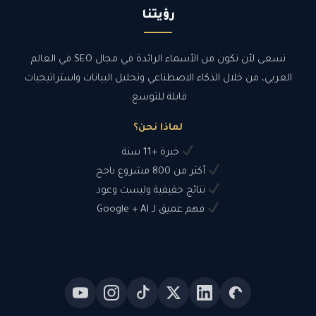
بلغ الذي سوف تدفعه هو
رؤيتنا
$0
نسعى لأن نكون من الأسماء الرائدة في مجال SEO في العالم
سم كاملا
*
العربي، من خلال الذكاء الاصطناعي وتحليل البيانات واستراتيجيات
قابلة للتوسع.
لماذا نحن؟
Last
F
خبرة +11 سنة
ريد الالكتروني
*
أكثر من 800 مشروع ناجح
نتائج حقيقية وليست وعود
فهم عميق لـ Google + AI
ص العمل المتفق عليه مع رابط الموقع