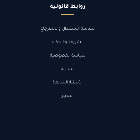
الم
روابط قانونية
.00
سياسة الاستبدال والاسترجاع
الا
الشروط والأحكام
سياسة الخصوصية
irst
المدونة
الب
الأسئلة الشائعة
المتجر
ك
ملخ
ا
م
ل
ا
ت
د
ف