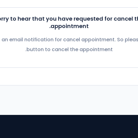
خدمة SEO - دفعة 2 -
$149.90
خدمة SEO - دفعة 3 -
$199.90
rry to hear that you have requested for cancel 
خدمة SEO - دفعة 4 -
$299.90
appointment.
دفعة ثانوية - 1 -
$124.90
an email notification for cancel appointment. So pleas
دفعة ثانوية - 2 -
$129.90
button to cancel the appointment.
الإمبراطور – Authority SEO -
$999.90
نيرد السيطرة – Domination -
$1,999.90
سريعة – SEO Express -
$49.90
النشاط الجغرافي -
$79.90
SEO يوتيوب -
$79.90
ASO للتطبيقات -
$149.90
Google Merchant SEO -
$99.90
استشارات ساعة -
$49.90